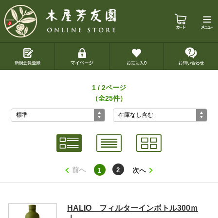
1 / 2ページ
（全25件）
前へ
次へ
2
1
HALIO フィルターインボトル300ｍ
ｌ