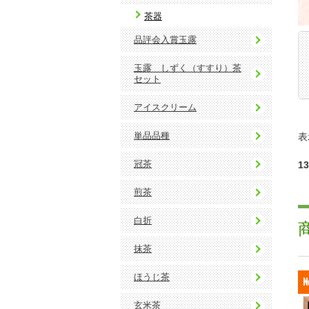
茶器
品評会入賞玉露
玉露 しずく（すすり）茶
セット
アイスクリーム
単品品種
表
冠茶
1
煎茶
白折
抹茶
ほうじ茶
玄米茶