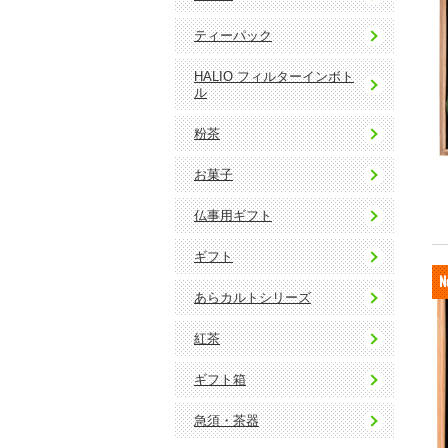
ティーパック
HALIO フィルターインボト
ル
粉茶
お菓子
仏事用ギフト
ギフト
あらカルトシリーズ
紅茶
ギフト箱
急須・茶器