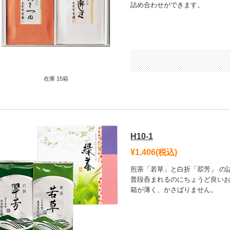
詰め合わせができます。
在庫 15箱
H10-1
¥1,406
(税込)
煎茶「若草」と白折「翆芳」 の
普段呑まれるのにちょうど良い
箱が薄く、かさばりません。