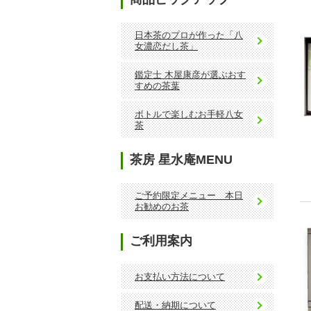
日本茶のプロが作った「八
女濃恋だし茶」
鑑定士 木屋康彦が選ぶおす
すめの茶葉
ボトルで楽しむお手軽八女
茶
茶房 星水庵MENU
ご予約限定メニュー 本日
お勧めのお茶
ご利用案内
お支払い方法について
配送・納期について