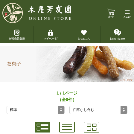
1 / 1ページ
（全6件）