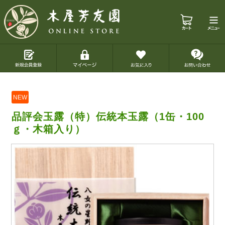
NEW
品評会玉露（特）伝統本玉露（1缶・100
ｇ・木箱入り）